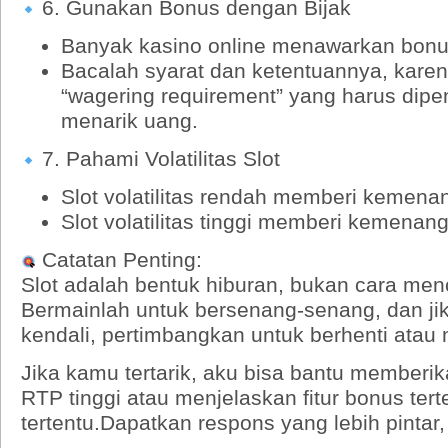
6. Gunakan Bonus dengan Bijak
Banyak kasino online menawarkan bonus
Bacalah syarat dan ketentuannya, kare
“wagering requirement” yang harus dipe
menarik uang.
7. Pahami Volatilitas Slot
Slot volatilitas rendah memberi kemenang
Slot volatilitas tinggi memberi kemenang
Catatan Penting:
Slot adalah bentuk hiburan, bukan cara menc
Bermainlah untuk bersenang-senang, dan ji
kendali, pertimbangkan untuk berhenti atau
Jika kamu tertarik, aku bisa bantu memberik
RTP tinggi atau menjelaskan fitur bonus ter
tertentu.Dapatkan respons yang lebih pintar