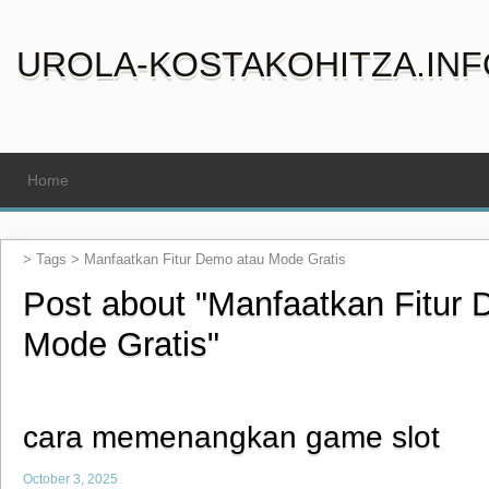
UROLA-KOSTAKOHITZA.INF
Home
> Tags >
Manfaatkan Fitur Demo atau Mode Gratis
Post about "Manfaatkan Fitur
Mode Gratis"
cara memenangkan game slot
October 3, 2025