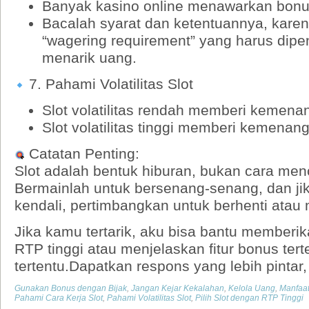
Banyak kasino online menawarkan bonus
Bacalah syarat dan ketentuannya, kare
“wagering requirement” yang harus dipe
menarik uang.
7. Pahami Volatilitas Slot
Slot volatilitas rendah memberi kemenang
Slot volatilitas tinggi memberi kemenang
Catatan Penting:
Slot adalah bentuk hiburan, bukan cara menc
Bermainlah untuk bersenang-senang, dan ji
kendali, pertimbangkan untuk berhenti atau
Jika kamu tertarik, aku bisa bantu memberik
RTP tinggi atau menjelaskan fitur bonus ter
tertentu.Dapatkan respons yang lebih pintar
Gunakan Bonus dengan Bijak
,
Jangan Kejar Kekalahan
,
Kelola Uang
,
Manfaat
Pahami Cara Kerja Slot
,
Pahami Volatilitas Slot
,
Pilih Slot dengan RTP Tinggi