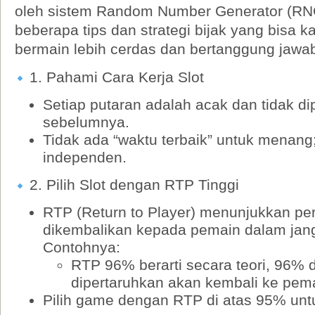
oleh sistem Random Number Generator (RN
beberapa tips dan strategi bijak yang bisa
bermain lebih cerdas dan bertanggung jawa
1. Pahami Cara Kerja Slot
Setiap putaran adalah acak dan tidak di
sebelumnya.
Tidak ada “waktu terbaik” untuk menang;
independen.
2. Pilih Slot dengan RTP Tinggi
RTP (Return to Player) menunjukkan pe
dikembalikan kepada pemain dalam jan
Contohnya:
RTP 96% berarti secara teori, 96% 
dipertaruhkan akan kembali ke pem
Pilih game dengan RTP di atas 95% untu