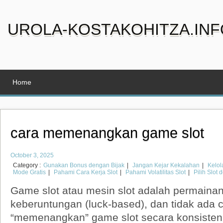
UROLA-KOSTAKOHITZA.INF
Home
cara memenangkan game slot
October 3, 2025
Category :
Gunakan Bonus dengan Bijak
|
Jangan Kejar Kekalahan
|
Kelol
Mode Gratis
|
Pahami Cara Kerja Slot
|
Pahami Volatilitas Slot
|
Pilih Slot
Game slot atau mesin slot adalah permaina
keberuntungan (luck-based), dan tidak ada c
“memenangkan” game slot secara konsisten 